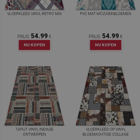
VLOERKLEED VINYL RETRO MIX
PVC MAT MOZAÏEKBLOEMEN
54.99
54.99
PRIJS:
€
PRIJS:
€
NU KOPEN
NU KOPEN
TAPIJT VINYL INDIASE
VLOERKLEED OP VINYL
ONTWERPEN
BLOEMACHTIGE COLLAGE