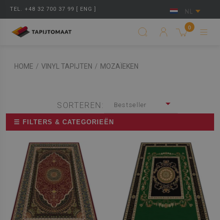
TEL. +48 32 700 37 99 [ ENG ]
NL
0
HOME
/
VINYL TAPIJTEN
/
MOZAÏEKEN
SORTEREN:
Bestseller
☰ FILTERS & CATEGORIEËN