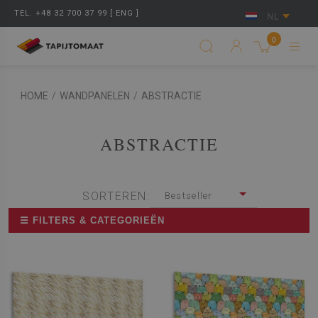
TEL. +48 32 700 37 99 [ ENG ]
NL
0
HOME
/
WANDPANELEN
/
ABSTRACTIE
ABSTRACTIE
SORTEREN:
Bestseller
☰ FILTERS & CATEGORIEËN