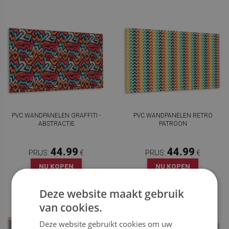
PVC WANDPANELEN GRAFFITI -
PVC WANDPANELEN RETRO
ABSTRACTIE
PATROON
44.99
44.99
PRIJS:
€
PRIJS:
€
NU KOPEN
NU KOPEN
Deze website maakt gebruik
van cookies.
Deze website gebruikt cookies om uw