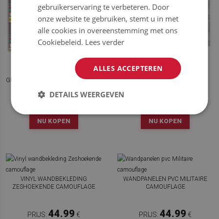
gebruikerservaring te verbeteren. Door
onze website te gebruiken, stemt u in met
alle cookies in overeenstemming met ons
Cookiebeleid.
Lees verder
ALLES ACCEPTEREN
PVC WANDPANELEN
PVC WANDPANELEN VOOR DE
GEOMETRISCH VINTAGE PATROON
ZEBRA -TV
DETAILS WEERGEVEN
44.99
44.99
PRIJS:
€
PRIJS:
€
NU KOPEN
NU KOPEN
VINYL WANDBEKLEDING
WANDPANELEN PVC MILITAIRE
ZESHOEKENDE CAMOUFLAGE
CAMOUFLAGE
44.99
44.99
PRIJS:
€
PRIJS:
€