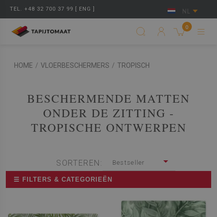
TEL. +48 32 700 37 99 [ ENG ]
NL
0
HOME
/
VLOERBESCHERMERS
/
TROPISCH
BESCHERMENDE MATTEN
ONDER DE ZITTING -
TROPISCHE ONTWERPEN
SORTEREN:
Bestseller
☰ FILTERS & CATEGORIEËN