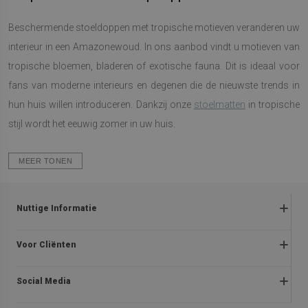
Beschermende stoeldoppen met tropische motieven veranderen uw
interieur in een Amazonewoud. In ons aanbod vindt u motieven van
tropische bloemen, bladeren of exotische fauna. Dit is ideaal voor
fans van moderne interieurs en degenen die de nieuwste trends in
hun huis willen introduceren. Dankzij onze
stoelmatten
in tropische
stijl wordt het eeuwig zomer in uw huis.
MEER TONEN
Nuttige Informatie
Klachten en retourzendingen
Voor Cliënten
Promotie Verordeningen
Over ons
Privacybeleid
Social Media
Montage-instructies
Voorschriften voor winkels