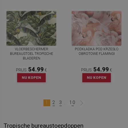
VLOERBESCHERMER
PODKŁADKA POD KRZESŁO
BUREAUSTOEL TROPISCHE
OBROTOWE FLAMINGI
BLADEREN
54.99
54.99
PRIJS:
€
PRIJS:
€
NU KOPEN
NU KOPEN
1
2
3
10
...
Tropische bureaustoepdoppen