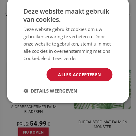
Deze website maakt gebruik
BUREAUSTOEL
BUREAUSTOEL
VLOERBESCHERMER TROPISCHE
VLOERBESCHERMER VOGELS EN
van cookies.
PLANTEN
BLADEREN
Deze website gebruikt cookies om uw
54.99
54.99
PRIJS:
€
PRIJS:
€
gebruikerservaring te verbeteren. Door
NU KOPEN
NU KOPEN
onze website te gebruiken, stemt u in met
alle cookies in overeenstemming met ons
Cookiebeleid.
Lees verder
ALLES ACCEPTEREN
DETAILS WEERGEVEN
BUREAUSTOEL
VLOERBESCHERMER PALM
BLADEREN
BUREAUSTOELMAT PALM EN
54.99
PRIJS:
€
MONSTER
NU KOPEN