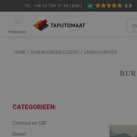
4.9
TEL. +48 32 700 37 99 [ ENG ]
Producten
HOME
/
BUREAUONDERLEGGERS
/
LANDSCHAPPEN
BUR
CATEGORIEËN:
Cosmos en S&F
Dieren