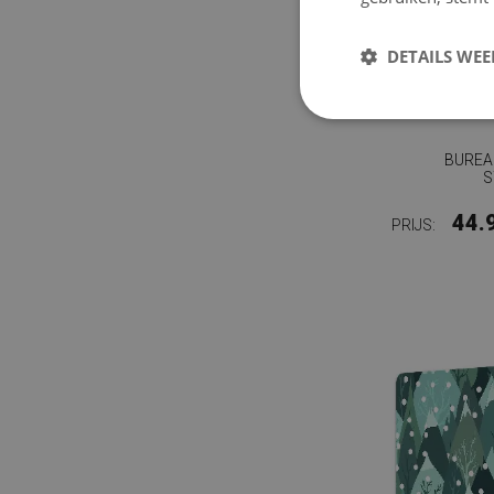
DETAILS WE
BUREA
S
44.
PRIJS: