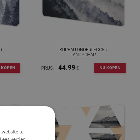
R
BUREAU ONDERLEGGER
LANDSCHAP
44.99
 KOPEN
NU KOPEN
PRIJS:
€
 website te
Lees verder