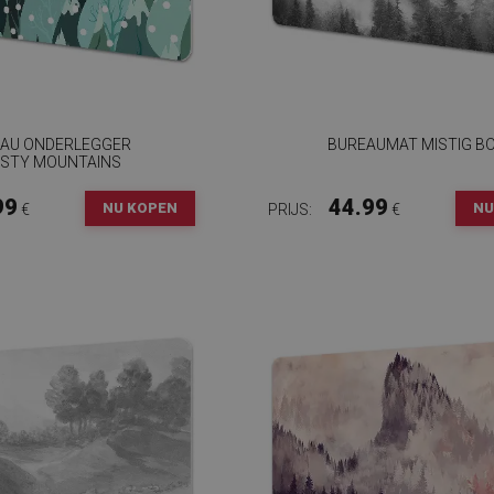
AU ONDERLEGGER
BUREAUMAT MISTIG B
STY MOUNTAINS
99
44.99
NU KOPEN
NU
€
PRIJS:
€