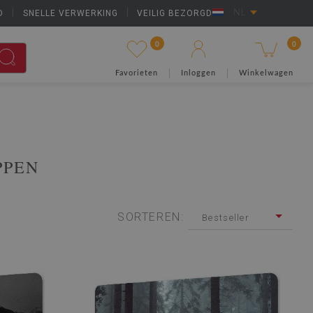
D
|
SNELLE VERWERKING
|
VEILIG BEZORGD
NL
0
0
Favorieten
Inloggen
Winkelwagen
PPEN
SORTEREN:
Bestseller