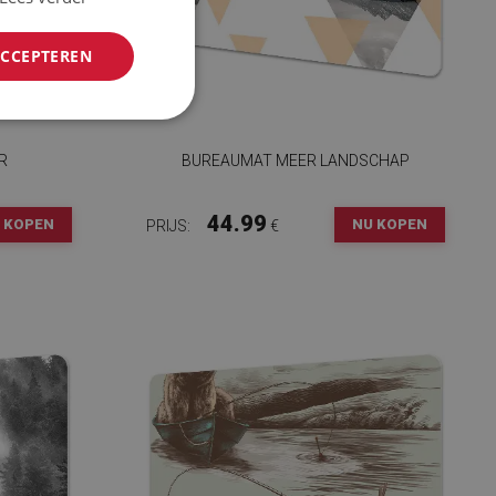
ACCEPTEREN
R
BUREAUMAT MEER LANDSCHAP
44.99
 KOPEN
NU KOPEN
PRIJS:
€