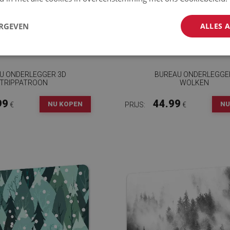
ERGEVEN
ALLES 
U ONDERLEGGER 3D
BUREAU ONDERLEGGE
TRIPPATROON
WOLKEN
99
44.99
NU KOPEN
NU
€
PRIJS:
€