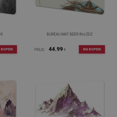
OS
BUREAU MAT BEER IN ŁÓDŹ
44.99
 KOPEN
NU KOPEN
PRIJS:
€