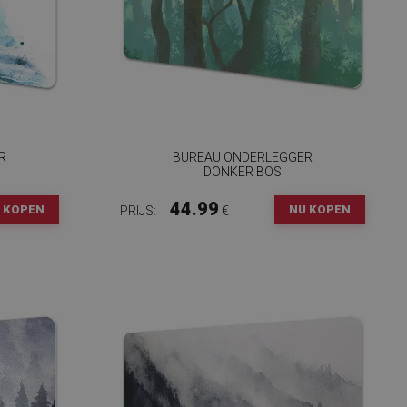
R
BUREAU ONDERLEGGER
DONKER BOS
44.99
 KOPEN
NU KOPEN
PRIJS:
€