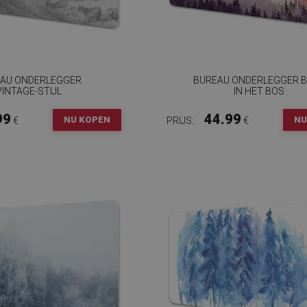
AU ONDERLEGGER
BUREAU ONDERLEGGER 
VINTAGE-STIJL
IN HET BOS
99
44.99
NU KOPEN
NU
€
PRIJS:
€