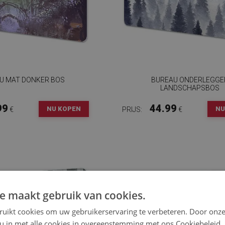
U MAT DONKER BOS
BUREAU ONDERLEGGE
LANDSCHAPSBOS
99
44.99
NU KOPEN
NU
€
PRIJS:
€
e maakt gebruik van cookies.
ruikt cookies om uw gebruikerservaring te verbeteren. Door onze
 u in met alle cookies in overeenstemming met ons Cookiebeleid.