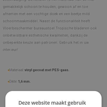
gemakkelijk schoon te houden, gewoon af en toe
afnemen met een vochtige doek en een beetje mild
schoonmaakmiddel. Naast de functionaliteit heeft
Vloerbeschermer bureaustoel Tropische bladeren ook
onbetwistbare esthetische kwaliteiten, dankzij de
onbeperkte keuze aan patronen. Gebruik het in uw
interieur!
♦
Materiaal:
vinyl gecoat met PES-gaas.
♦
Dikte:
1,6 mm.
♦
Bestand tegen slijtage, mechanische schade, verkleuring en
UV-straling
Deze website maakt gebruik