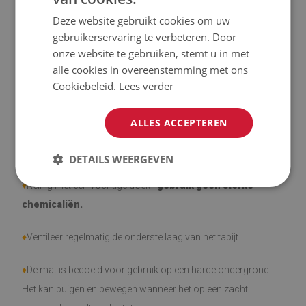
Deze website gebruikt cookies om uw
♦
Het product is gemakkelijk schoon te maken, bestand tegen
gebruikerservaring te verbeteren. Door
vlekken en water.
onze website te gebruiken, stemt u in met
alle cookies in overeenstemming met ons
♦
Houd er rekening mee dat gebruiksschade door het
Cookiebeleid.
Lees verder
verstrijken van de tijd (bijv. schaafwonden) niet vatbaar is
voor klachten.
ALLES ACCEPTEREN
♦
Hoe zorg je voor het product?
DETAILS WEERGEVEN
♦
Reinig met een vochtige doek -
gebruik geen sterke
chemicaliën.
♦
Ventileer regelmatig de onderste laag van het tapijt.
♦
De mat is bedoeld voor gebruik op een harde ondergrond.
Het kan buigen en bewegen wanneer het op een zacht