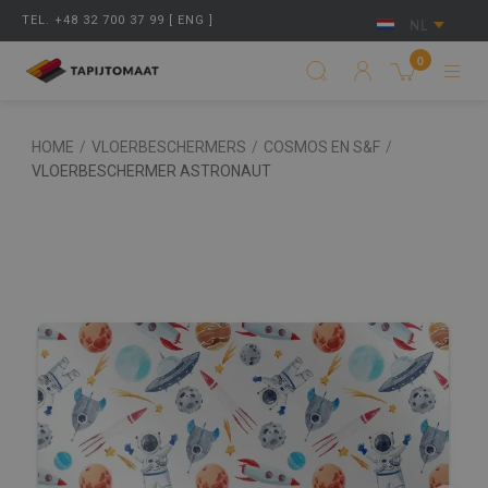
TEL. +48 32 700 37 99 [ ENG ]
NL
0
HOME
/
VLOERBESCHERMERS
/
COSMOS EN S&F
/
VLOERBESCHERMER ASTRONAUT