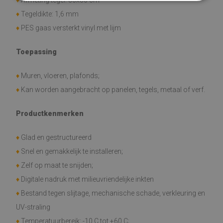
♦
Afmeting tegel: 30x30 cm
♦
Tegeldikte: 1,6 mm
♦
PES gaas versterkt vinyl met lijm
Toepassing
♦
Muren, vloeren, plafonds;
♦
Kan worden aangebracht op panelen, tegels, metaal of verf.
Productkenmerken
♦
Glad en gestructureerd
♦
Snel en gemakkelijk te installeren;
♦
Zelf op maat te snijden;
♦
Digitale nadruk met milieuvriendelijke inkten
♦
Bestand tegen slijtage, mechanische schade, verkleuring en
UV-straling
♦
Temperatuurbereik: -10 C tot +60 C;