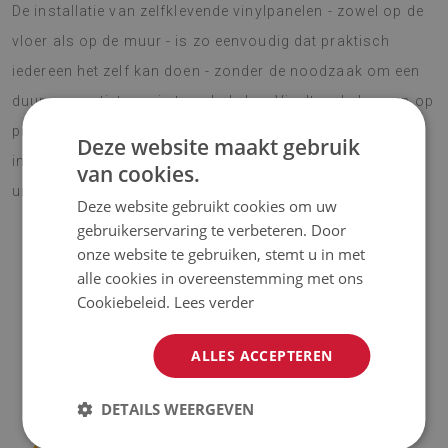
De installatie van zelfklevende vinylpanelen - zowel op de
vloer als op de muur - is zo eenvoudig dat praktisch
iedereen het zelf kan doen - zonder de noodzaak om een
duur renovatieteam in te schakelen. Vinyltegels kunnen op
praktisch elk oppervlak worden gelegd, zodat u uw
Deze website maakt gebruik
interieurontwerp snel kunt veranderen en een nieuwe
van cookies.
uitstraling kunt geven.
Deze website gebruikt cookies om uw
gebruikerservaring te verbeteren. Door
onze website te gebruiken, stemt u in met
alle cookies in overeenstemming met ons
OPMERKING!
Cookiebeleid.
Lees verder
♦
De prijs is voor een set van 9 tegels met een afmeting van
30x30 cm.
ALLES ACCEPTEREN
Materiaal
DETAILS WEERGEVEN