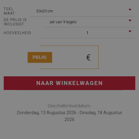
TGEL
30x30 cm
MAAT:
DE PRIJS IS
set van 9 tegels
INCLUSIEF:
1
HOEVEELHEID:
€
PRIJS:
NAAR WINKELWAGEN
Geschatte leverdatum:
Donderdag, 13 Augustus 2026 - Dinsdag, 18 Augustus
2026
De Vinyl tegels Arabisch ornament is een uitstekend