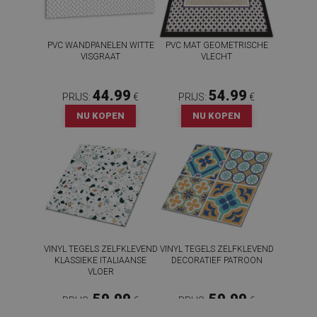
PVC WANDPANELEN WITTE
PVC MAT GEOMETRISCHE
VISGRAAT
VLECHT
44.99
54.99
PRIJS:
€
PRIJS:
€
NU KOPEN
NU KOPEN
VINYL TEGELS ZELFKLEVEND
VINYL TEGELS ZELFKLEVEND
KLASSIEKE ITALIAANSE
DECORATIEF PATROON
VLOER
59.99
59.99
PRIJS:
€
PRIJS:
€