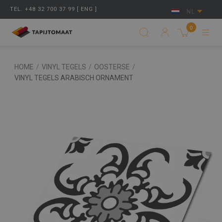
TEL. +48 32 700 37 99 [ ENG ]
NL
0
HOME
/
VINYL TEGELS
/
OOSTERSE
/
VINYL TEGELS ARABISCH ORNAMENT