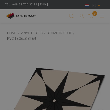
TEL. +48 32 700 37 99 [ ENG ]
NL
0
HOME
/
VINYL TEGELS
/
GEOMETRISCHE
/
PVC TEGELS STER