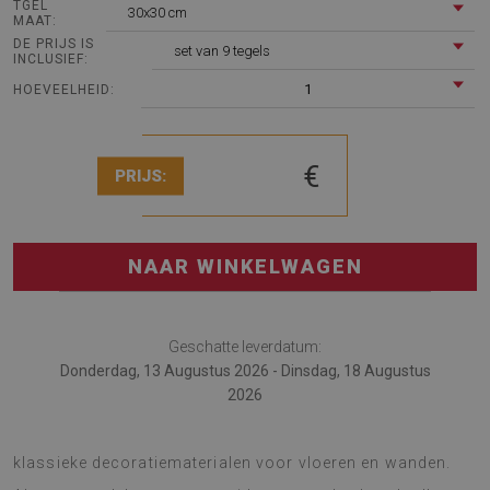
TGEL
30x30 cm
MAAT:
DE PRIJS IS
set van 9 tegels
INCLUSIEF:
1
HOEVEELHEID:
€
PRIJS:
NAAR WINKELWAGEN
Geschatte leverdatum:
Donderdag, 13 Augustus 2026 - Dinsdag, 18 Augustus
2026
De PVC tegels Ster is een uitstekend alternatief voor de
klassieke decoratiematerialen voor vloeren en wanden.