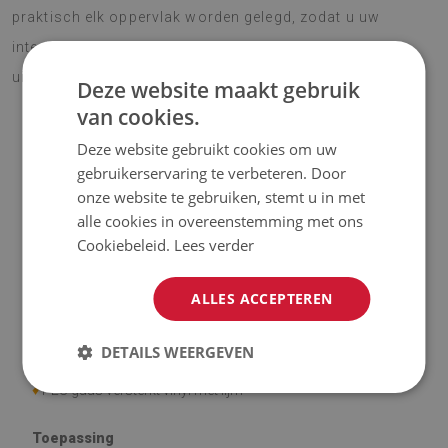
praktisch elk oppervlak worden gelegd, zodat u uw
interieurontwerp snel kunt veranderen en een nieuwe
uitstraling kunt geven.
Deze website maakt gebruik
van cookies.
Deze website gebruikt cookies om uw
OPMERKING!
gebruikerservaring te verbeteren. Door
onze website te gebruiken, stemt u in met
♦
De prijs is voor een set van 9 tegels met een afmeting van
alle cookies in overeenstemming met ons
30x30 cm.
Cookiebeleid.
Lees verder
Materiaal
ALLES ACCEPTEREN
♦
Afmeting tegel: 30x30 cm
DETAILS WEERGEVEN
♦
Tegeldikte: 1,6 mm
♦
PES gaas versterkt vinyl met lijm
Toepassing