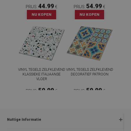
44.99
54.99
PRIJS:
€
PRIJS:
€
NU KOPEN
NU KOPEN
VINYL TEGELS ZELFKLEVEND
VINYL TEGELS ZELFKLEVEND
KLASSIEKE ITALIAANSE
DECORATIEF PATROON
VLOER
59.99
59.99
PRIJS:
€
PRIJS:
€
NU KOPEN
NU KOPEN
Nuttige Informatie