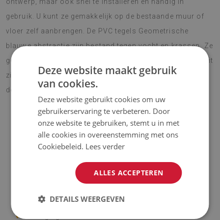
ontwerp, maar ook snel te installeren en handig in
gebruik. U kunt ze gemakkelijk op de bestaande muur of
vloer zelf aanbrengen. De PVC tegels Geometrische
blauwe abstractie zijn bestand tegen vocht en krassen. Ze
geleiden gemakkelijk warmte en dempen geluid. Dankzij dit
Deze website maakt gebruik
zijn ze een ideaal alternatief voor traditionele
van cookies.
decoratiematerialen.
Deze website gebruikt cookies om uw
gebruikerservaring te verbeteren. Door
onze website te gebruiken, stemt u in met
OPMERKING!
alle cookies in overeenstemming met ons
Cookiebeleid.
Lees verder
♦
De prijs is voor een set van 9 tegels met een afmeting van
30x30 cm.
ALLES ACCEPTEREN
Materiaal
DETAILS WEERGEVEN
♦
Afmeting tegel: 30x30 cm