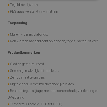
♦
Tegeldikte: 1,6 mm
♦
PES gaas versterkt vinyl met lijm
Toepassing
♦
Muren, vloeren, plafonds;
♦
Kan worden aangebracht op panelen, tegels, metaal of verf.
Productkenmerken
♦
Glad en gestructureerd
♦
Snel en gemakkelijk te installeren;
♦
Zelf op maat te snijden;
♦
Digitale nadruk met milieuvriendelijke inkten
♦
Bestand tegen slijtage, mechanische schade, verkleuring en
UV-straling
♦
Temperatuurbereik: -10 C tot +60 C;