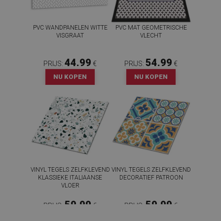
PVC WANDPANELEN WITTE
PVC MAT GEOMETRISCHE
VISGRAAT
VLECHT
44.99
54.99
PRIJS:
€
PRIJS:
€
NU KOPEN
NU KOPEN
VINYL TEGELS ZELFKLEVEND
VINYL TEGELS ZELFKLEVEND
KLASSIEKE ITALIAANSE
DECORATIEF PATROON
VLOER
59.99
59.99
PRIJS:
€
PRIJS:
€
NU KOPEN
NU KOPEN