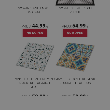
PVC WANDPANELEN WITTE
PVC MAT GEOMETRISCHE
VISGRAAT
VLECHT
44.99
54.99
PRIJS:
€
PRIJS:
€
NU KOPEN
NU KOPEN
VINYL TEGELS ZELFKLEVEND
VINYL TEGELS ZELFKLEVEND
KLASSIEKE ITALIAANSE
DECORATIEF PATROON
VLOER
59.99
59.99
PRIJS:
€
PRIJS:
€
NU KOPEN
NU KOPEN