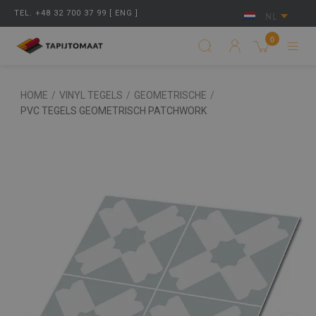
TEL. +48 32 700 37 99 [ ENG ]
NL
0
HOME
/
VINYL TEGELS
/
GEOMETRISCHE
/
PVC TEGELS GEOMETRISCH PATCHWORK