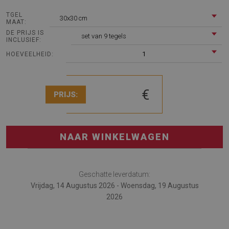
TGEL
30x30 cm
MAAT:
DE PRIJS IS
set van 9 tegels
INCLUSIEF:
1
HOEVEELHEID:
€
PRIJS:
NAAR WINKELWAGEN
Geschatte leverdatum:
Vrijdag, 14 Augustus 2026 - Woensdag, 19 Augustus
2026
De PVC tegels Geometrisch patchwork is een uitstekend