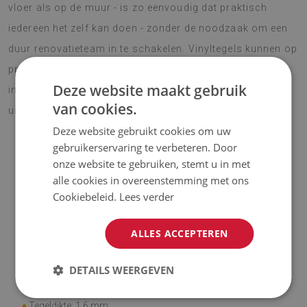
vloer als op de muur - is zo eenvoudig dat praktisch
iedereen het zelf kan doen - zonder de noodzaak om een
duur renovatieteam in te schakelen. Vinyltegels kunnen op
praktisch elk oppervlak worden gelegd, zodat u uw
Deze website maakt gebruik
interieurontwerp snel kunt veranderen en een nieuwe
van cookies.
uitstraling kunt geven.
Deze website gebruikt cookies om uw
gebruikerservaring te verbeteren. Door
onze website te gebruiken, stemt u in met
OPMERKING!
alle cookies in overeenstemming met ons
Cookiebeleid.
Lees verder
♦
De prijs is voor een set van 9 tegels met een afmeting van
30x30 cm.
ALLES ACCEPTEREN
Materiaal
DETAILS WEERGEVEN
♦
Afmeting tegel: 30x30 cm
♦
Tegeldikte: 1,6 mm