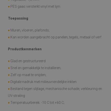
♦
PES gaas versterkt vinyl met lijm
Toepassing
♦
Muren, vloeren, plafonds;
♦
Kan worden aangebracht op panelen, tegels, metaal of verf.
Productkenmerken
♦
Glad en gestructureerd
♦
Snel en gemakkelijk te installeren;
♦
Zelf op maat te snijden;
♦
Digitale nadruk met milieuvriendelijke inkten
♦
Bestand tegen slijtage, mechanische schade, verkleuring en
UV-straling
♦
Temperatuurbereik: -10 C tot +60 C;