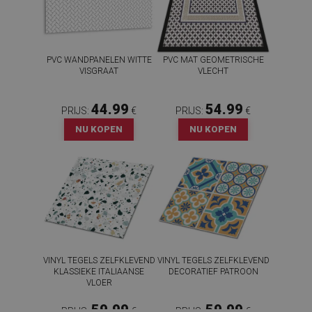
PVC WANDPANELEN WITTE
PVC MAT GEOMETRISCHE
VISGRAAT
VLECHT
44.99
54.99
PRIJS:
€
PRIJS:
€
NU KOPEN
NU KOPEN
VINYL TEGELS ZELFKLEVEND
VINYL TEGELS ZELFKLEVEND
KLASSIEKE ITALIAANSE
DECORATIEF PATROON
VLOER
59.99
59.99
PRIJS:
€
PRIJS:
€