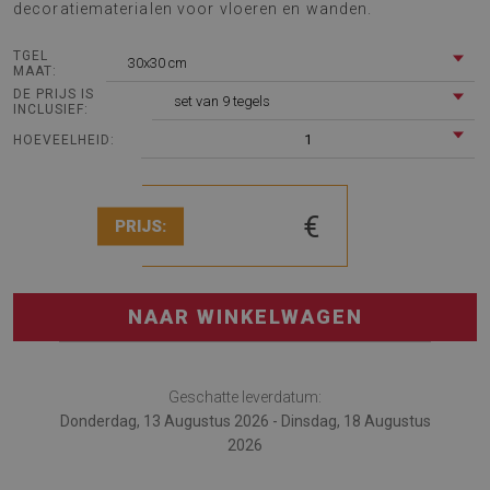
decoratiematerialen voor vloeren en wanden.
TGEL
30x30 cm
MAAT:
DE PRIJS IS
set van 9 tegels
INCLUSIEF:
1
HOEVEELHEID:
€
PRIJS:
NAAR WINKELWAGEN
Geschatte leverdatum:
Donderdag, 13 Augustus 2026 - Dinsdag, 18 Augustus
2026