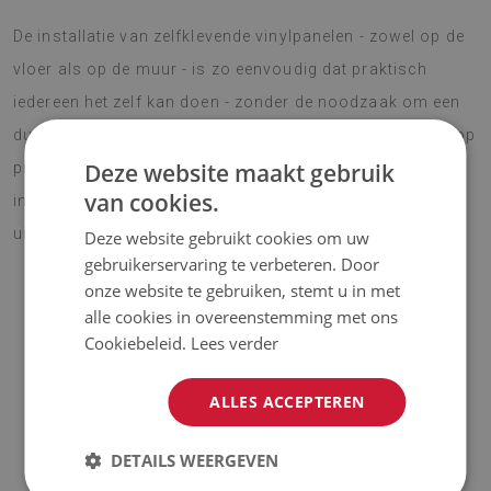
De installatie van zelfklevende vinylpanelen - zowel op de
vloer als op de muur - is zo eenvoudig dat praktisch
iedereen het zelf kan doen - zonder de noodzaak om een
duur renovatieteam in te schakelen. Vinyltegels kunnen op
Deze website maakt gebruik
praktisch elk oppervlak worden gelegd, zodat u uw
van cookies.
interieurontwerp snel kunt veranderen en een nieuwe
uitstraling kunt geven.
Deze website gebruikt cookies om uw
gebruikerservaring te verbeteren. Door
onze website te gebruiken, stemt u in met
alle cookies in overeenstemming met ons
OPMERKING!
Cookiebeleid.
Lees verder
♦
De prijs is voor een set van 9 tegels met een afmeting van
ALLES ACCEPTEREN
30x30 cm.
DETAILS WEERGEVEN
Materiaal