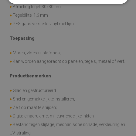
♦
Afmeting tegel: 30x30 cm
♦
Tegeldikte: 1,6 mm
♦
PES gaas versterkt vinyl met lijm
Toepassing
♦
Muren, vloeren, plafonds;
♦
Kan worden aangebracht op panelen, tegels, metaal of verf.
Productkenmerken
♦
Glad en gestructureerd
♦
Snel en gemakkelijk te installeren;
♦
Zelf op maat te snijden;
♦
Digitale nadruk met milieuvriendelijke inkten
♦
Bestand tegen slijtage, mechanische schade, verkleuring en
UV-straling