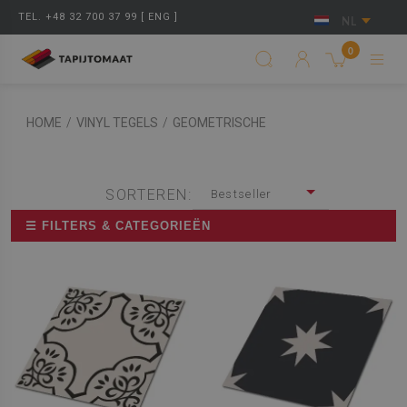
TEL. +48 32 700 37 99 [ ENG ]
NL
0
HOME
/
VINYL TEGELS
/
GEOMETRISCHE
SORTEREN:
Bestseller
☰ FILTERS & CATEGORIEËN