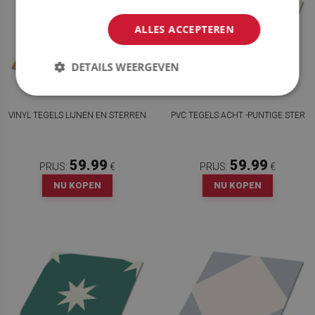
ALLES ACCEPTEREN
DETAILS WEERGEVEN
VINYL TEGELS LIJNEN EN STERREN
PVC TEGELS ACHT -PUNTIGE STER
59.99
59.99
PRIJS:
€
PRIJS:
€
NU KOPEN
NU KOPEN