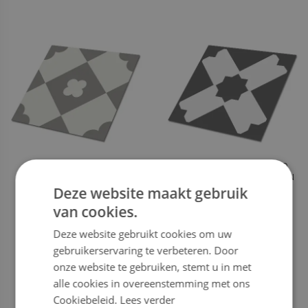
VINYL TEGELS RHILIAC
VINYL TEGELS ZELFKLEVEND
GEOMETRISCH GRIJS PATROON
Deze website maakt gebruik
van cookies.
59.99
59.99
PRIJS:
€
PRIJS:
€
Deze website gebruikt cookies om uw
NU KOPEN
NU KOPEN
gebruikerservaring te verbeteren. Door
onze website te gebruiken, stemt u in met
alle cookies in overeenstemming met ons
Cookiebeleid.
Lees verder