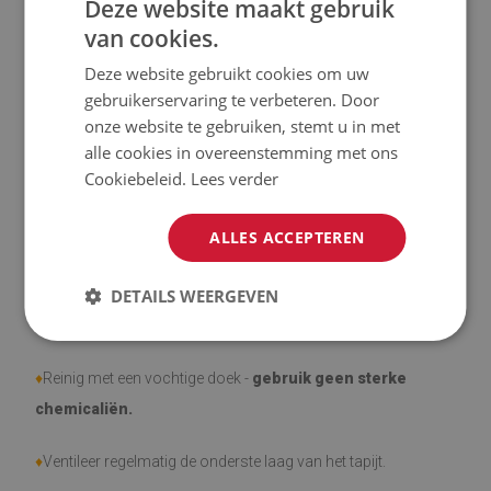
Deze website maakt gebruik
UV-straling
van cookies.
Deze website gebruikt cookies om uw
♦
Tapijten zijn antislip;
gebruikerservaring te verbeteren. Door
onze website te gebruiken, stemt u in met
♦
Het product is gemakkelijk schoon te maken, bestand tegen
alle cookies in overeenstemming met ons
vlekken en water.
Cookiebeleid.
Lees verder
♦
Houd er rekening mee dat gebruiksschade door het
ALLES ACCEPTEREN
verstrijken van de tijd (bijv. schaafwonden) niet vatbaar is
voor klachten.
DETAILS WEERGEVEN
♦
Hoe zorg je voor het product?
♦
Reinig met een vochtige doek -
gebruik geen sterke
chemicaliën.
♦
Ventileer regelmatig de onderste laag van het tapijt.