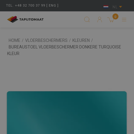
TEL. +48 32 700 37 99 [ ENG ]
NL
0
HOME
/
VLOERBESCHERMERS
/
KLEUREN
/
BUREAUSTOEL VLOERBESCHERMER DONKERE TURQUOISE
KLEUR