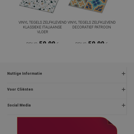
VINYL TEGELS ZELFKLEVEND
VINYL TEGELS ZELFKLEVEND
KLASSIEKE ITALIAANSE
DECORATIEF PATROON
VLOER
59.99
59.99
PRIJS:
€
PRIJS:
€
NU KOPEN
NU KOPEN
Nuttige Informatie
Klachten en retourzendingen
Voor Cliënten
Promotie Verordeningen
Over ons
Privacybeleid
Social Media
Montage-instructies
Voorschriften voor winkels
Blog
Betalingen
facebook
Neem contact op met
Levering
instagram