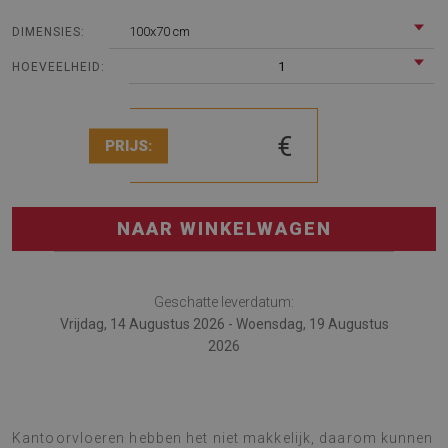
100x70 cm
DIMENSIES:
1
HOEVEELHEID:
€
PRIJS:
NAAR WINKELWAGEN
Geschatte leverdatum:
Vrijdag, 14 Augustus 2026 - Woensdag, 19 Augustus
2026
De stoelmat is geweldig voor werk en huis.
Kantoorvloeren hebben het niet makkelijk, daarom kunnen