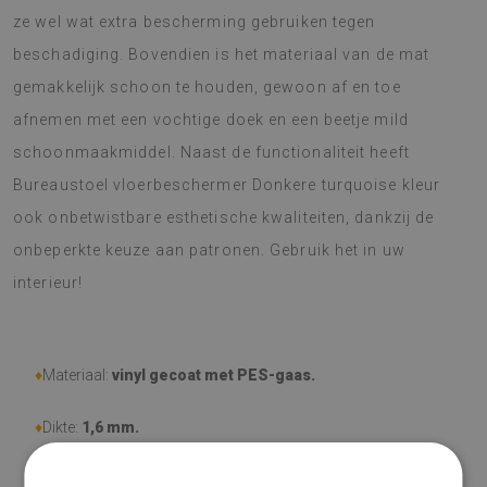
ze wel wat extra bescherming gebruiken tegen
beschadiging. Bovendien is het materiaal van de mat
gemakkelijk schoon te houden, gewoon af en toe
afnemen met een vochtige doek en een beetje mild
schoonmaakmiddel. Naast de functionaliteit heeft
Bureaustoel vloerbeschermer Donkere turquoise kleur
ook onbetwistbare esthetische kwaliteiten, dankzij de
onbeperkte keuze aan patronen. Gebruik het in uw
interieur!
♦
Materiaal:
vinyl gecoat met PES-gaas.
♦
Dikte:
1,6 mm.
♦
Bestand tegen slijtage, mechanische schade, verkleuring en