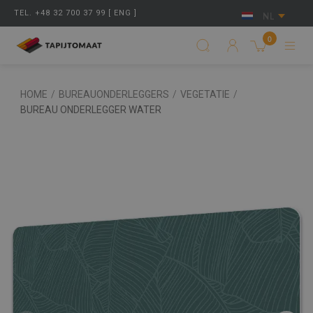
TEL. +48 32 700 37 99 [ ENG ]
NL
0
HOME
/
BUREAUONDERLEGGERS
/
VEGETATIE
/
BUREAU ONDERLEGGER WATER