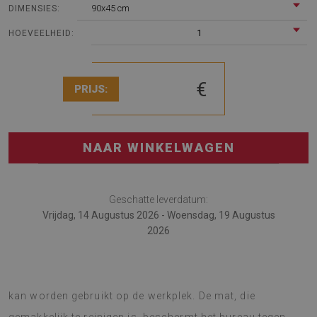
90x45 cm
DIMENSIES:
1
HOEVEELHEID:
€
PRIJS:
NAAR WINKELWAGEN
Geschatte leverdatum:
Vrijdag, 14 Augustus 2026 - Woensdag, 19 Augustus
2026
De desk pad is een innovatieve oplossing die met succes
kan worden gebruikt op de werkplek. De mat, die