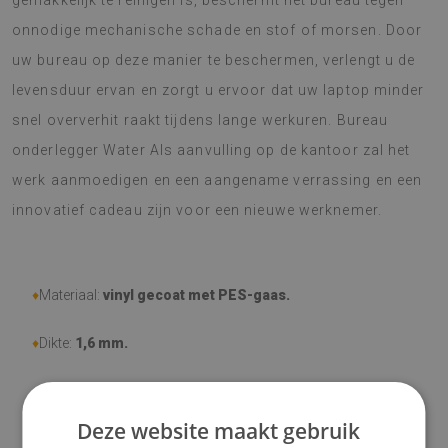
gemakkelijk te reinigen is, beschermt het bureau tegen
onnodige mechanische schade en stof of morsen. Door
uw bureau op deze manier te beschermen, verlengt u de
levensduur ervan en zorgt u ervoor dat uw laptop minder
snel oververhit raakt tijdens lange werkuren. Bureau
onderlegger Water Als aanvulling op de kantoor zal het
werk aanmoedigen en een aangename verrassing en een
innovatief cadeau zijn voor een nieuwe werknemer.
♦
Materiaal:
vinyl gecoat met PES-gaas.
♦
Dikte:
1,6 mm.
♦
Bestand tegen slijtage, mechanische schade, verkleuring en
UV-straling
Deze website maakt gebruik