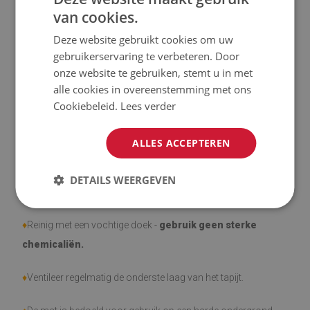
UV-straling
van cookies.
♦
Tapijten zijn antislip;
Deze website gebruikt cookies om uw
gebruikerservaring te verbeteren. Door
♦
Het product is gemakkelijk schoon te maken, bestand tegen
onze website te gebruiken, stemt u in met
vlekken en water.
alle cookies in overeenstemming met ons
Cookiebeleid.
Lees verder
♦
Houd er rekening mee dat gebruiksschade door het
verstrijken van de tijd (bijv. schaafwonden) niet vatbaar is
ALLES ACCEPTEREN
voor klachten.
DETAILS WEERGEVEN
♦
Hoe zorg je voor het product?
♦
Reinig met een vochtige doek -
gebruik geen sterke
chemicaliën.
♦
Ventileer regelmatig de onderste laag van het tapijt.