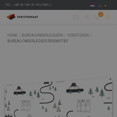
TEL. +48 32 700 37 99 [ ENG ]
NL
0
HOME
/
BUREAUONDERLEGGERS
/
VOERTUIGEN
/
BUREAU ONDERLEGGER REISMOTIEF