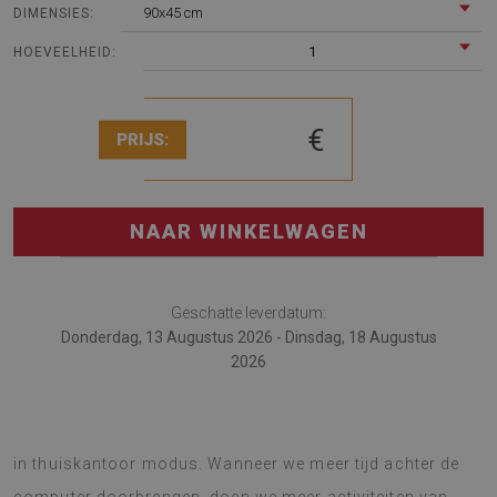
90x45 cm
DIMENSIES:
1
HOEVEELHEID:
€
PRIJS:
NAAR WINKELWAGEN
Geschatte leverdatum:
Donderdag, 13 Augustus 2026 - Dinsdag, 18 Augustus
2026
De desk mat zal van pas komen voor degenen die werken
in thuiskantoor modus. Wanneer we meer tijd achter de