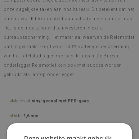
computer doorbrengen, doen we meer activiteiten van
onze dagelijkse taken aan ons bureau. Dit betekent dat het
bureau wordt blootgesteld aan schade meer dan normaal.
Het is de moeite waard te investeren in extra
bureaubescherming. Het materiaal waarvan de Reismotief
pad is gemaakt zorgt voor 100% volledige bescherming
van het tafelblad tegen morsen, krassen. De Bureau
onderlegger Reismotief kan ook met succes worden
gebruikt als laptop onderlegger.
♦
Materiaal:
vinyl gecoat met PES-gaas.
♦
Dikte:
1,6 mm.
♦
Bestand tegen slijtage, mechanische schade, verkleuring en
Deze website maakt gebruik