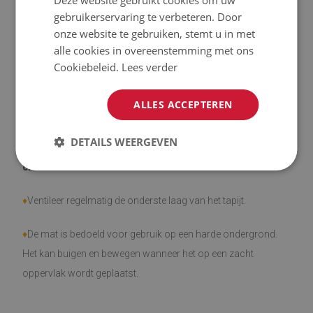
vlekken en water.
gebruikerservaring te verbeteren. Door
onze website te gebruiken, stemt u in met
♦
Houd er rekening mee dat gebruiksschade door het
alle cookies in overeenstemming met ons
verstrijken van de tijd (bijv. schaafwonden) niet vatbaar is
Cookiebeleid.
Lees verder
voor klachten.
ALLES ACCEPTEREN
♦
Hoe zorg je voor het product?
DETAILS WEERGEVEN
♦
Reinig met een vochtige doek -
gebruik geen sterke
chemicaliën.
♦
Ventileer regelmatig de onderste laag van het tapijt.
♦
De mat is bedoeld voor gebruik op een harde ondergrond.
Het kan buigen en bewegen wanneer het op een zacht
oppervlak wordt geplaatst.