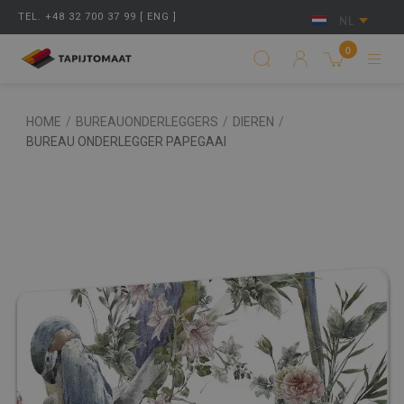
TEL. +48 32 700 37 99 [ ENG ]
NL
0
HOME
/
BUREAUONDERLEGGERS
/
DIEREN
/
BUREAU ONDERLEGGER PAPEGAAI