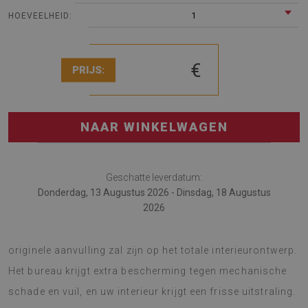
1
HOEVEELHEID:
€
PRIJS:
NAAR WINKELWAGEN
Geschatte leverdatum:
Donderdag, 13 Augustus 2026 - Dinsdag, 18 Augustus
2026
De bureau mat is een multifunctioneel. Een gadget dat een
originele aanvulling zal zijn op het totale interieurontwerp.
Het bureau krijgt extra bescherming tegen mechanische
schade en vuil, en uw interieur krijgt een frisse uitstraling.