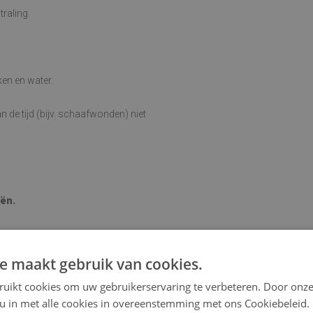
traling
en en water.
 de tijd (bijv. schaafwonden) niet
iën.
e maakt gebruik van cookies.
an buigen en bewegen wanneer het op
ruikt cookies om uw gebruikerservaring te verbeteren. Door onze
 u in met alle cookies in overeenstemming met ons Cookiebeleid.