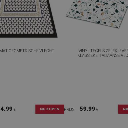
 MAT GEOMETRISCHE VLECHT
VINYL TEGELS ZELFKLEVE
KLASSIEKE ITALIAANSE VL
54.99
59.99
NU KOPEN
NU
€
PRIJS:
€