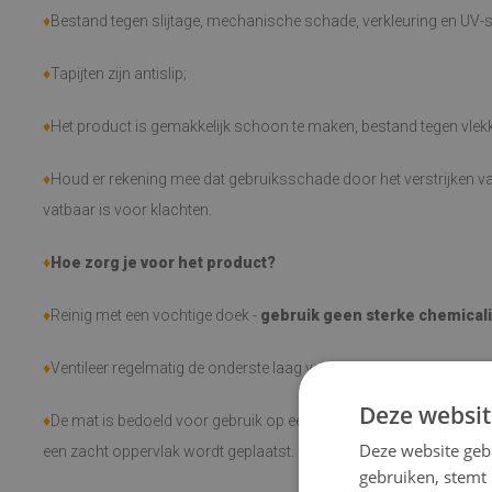
♦
Bestand tegen slijtage, mechanische schade, verkleuring en UV-s
♦
Tapijten zijn antislip;
♦
Het product is gemakkelijk schoon te maken, bestand tegen vlekk
♦
Houd er rekening mee dat gebruiksschade door het verstrijken van
vatbaar is voor klachten.
♦
Hoe zorg je voor het product?
♦
Reinig met een vochtige doek -
gebruik geen sterke chemical
♦
Ventileer regelmatig de onderste laag van het tapijt.
Deze websit
♦
De mat is bedoeld voor gebruik op een harde ondergrond. Het k
Deze website geb
een zacht oppervlak wordt geplaatst.
gebruiken, stemt