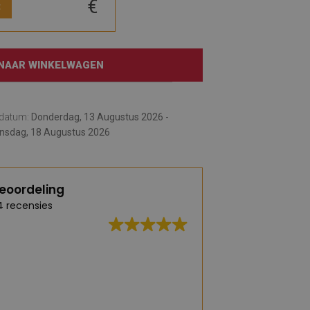
€
:
NAAR WINKELWAGEN
rdatum:
Donderdag, 13 Augustus 2026 -
insdag, 18 Augustus 2026
eoordeling
4 recensies
Uitstekende kwali
snelle levering.
(Vertaald door G