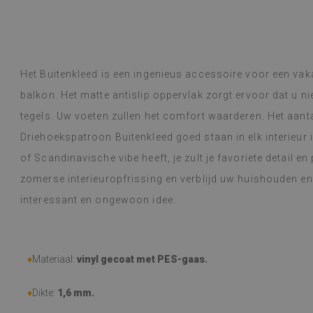
Vinyltegels – 
Lees verder
keuze aan desig
alunska
werd binnen ee
Beatrycz
geleden
1 jaar ge
beloofd, goed v
het verwijdere
Het Buitenkleed is een ingenieus accessoire voor een vak
moeiteloos en h
erg blij mee en
balkon. Het matte antislip oppervlak zorgt ervoor dat u nie
zo'n dunne stick
tegels. Uw voeten zullen het comfort waarderen. Het aanta
ze nu een week 
Driehoekspatroon Buitenkleed goed staan in elk interieur i
gasfornuis (tij
problemen onde
of Scandinavische vibe heeft, je zult je favoriete detail e
te maken met e
zomerse interieuropfrissing en verblijd uw huishouden en
of er iets op g
aan.
interessant en ongewoon idee.
(Vertaald door
♦
Materiaal:
vinyl gecoat met PES-gaas.
♦
Dikte:
1,6 mm.