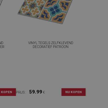
ND
VINYL TEGELS ZELFKLEVEND
OER
DECORATIEF PATROON
59.99
 KOPEN
NU KOPEN
PRIJS:
€