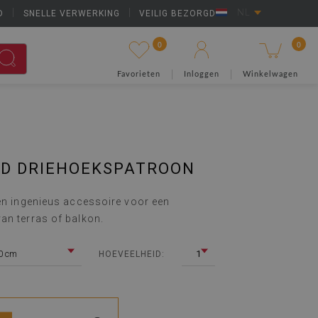
D
|
SNELLE VERWERKING
|
VEILIG BEZORGD
NL
0
0
Favorieten
Inloggen
Winkelwagen
ED DRIEHOEKSPATROON
een ingenieus accessoire voor een
an terras of balkon.
0 cm
1
HOEVEELHEID: