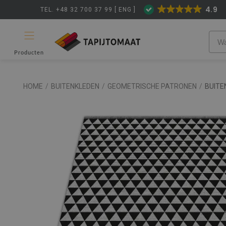
4.9
TEL. +48 32 700 37 99 [ ENG ]
Producten
HOME
/
BUITENKLEDEN
/
GEOMETRISCHE PATRONEN
/
BUITE