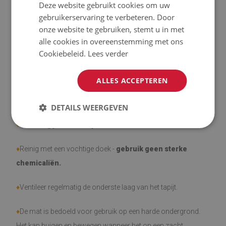
Deze website gebruikt cookies om uw
♦
Tapijten zijn antislip;
gebruikerservaring te verbeteren. Door
onze website te gebruiken, stemt u in met
♦
Het product is gemakkelijk schoon te maken, bestand tegen
alle cookies in overeenstemming met ons
vlekken en water.
Cookiebeleid.
Lees verder
♦
Houd er rekening mee dat gebruiksschade door het
ALLES ACCEPTEREN
verstrijken van de tijd (bijv. schaafwonden) niet vatbaar is
voor klachten.
DETAILS WEERGEVEN
♦
Hoe zorg je voor het product?
♦
Reinig met een vochtige doek -
gebruik geen sterke
chemicaliën.
♦
Ventileer regelmatig de onderste laag van het tapijt.
♦
De mat is bedoeld voor gebruik op een harde ondergrond.
Het kan buigen en bewegen wanneer het op een zacht