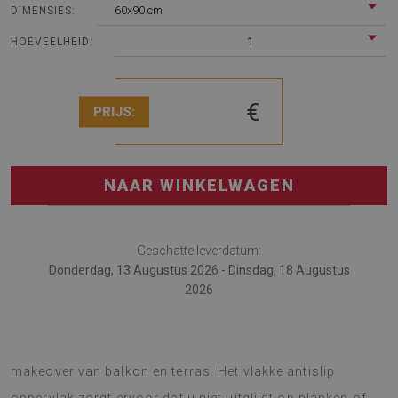
60x90 cm
DIMENSIES:
1
HOEVEELHEID:
€
PRIJS:
NAAR WINKELWAGEN
Geschatte leverdatum:
Donderdag, 13 Augustus 2026 - Dinsdag, 18 Augustus
2026
Het Buitenkleed is een goed idee voor een vakantie
makeover van balkon en terras. Het vlakke antislip