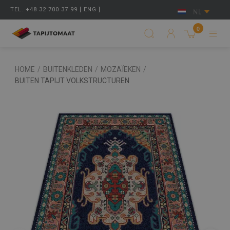
TEL. +48 32 700 37 99 [ ENG ]
NL
0
HOME
/
BUITENKLEDEN
/
MOZAÏEKEN
/
BUITEN TAPIJT VOLKSTRUCTUREN