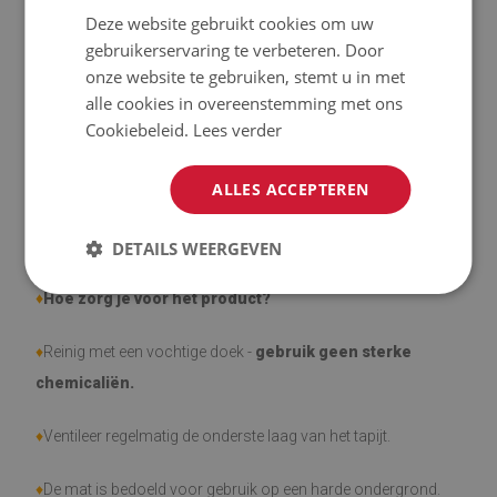
Deze website gebruikt cookies om uw
♦
Tapijten zijn antislip;
gebruikerservaring te verbeteren. Door
onze website te gebruiken, stemt u in met
♦
Het product is gemakkelijk schoon te maken, bestand tegen
alle cookies in overeenstemming met ons
Cookiebeleid.
Lees verder
vlekken en water.
♦
Houd er rekening mee dat gebruiksschade door het
ALLES ACCEPTEREN
verstrijken van de tijd (bijv. schaafwonden) niet vatbaar is
voor klachten.
DETAILS WEERGEVEN
♦
Hoe zorg je voor het product?
♦
Reinig met een vochtige doek -
gebruik geen sterke
chemicaliën.
♦
Ventileer regelmatig de onderste laag van het tapijt.
♦
De mat is bedoeld voor gebruik op een harde ondergrond.