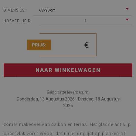
60x90 cm
DIMENSIES:
1
HOEVEELHEID:
€
PRIJS:
NAAR WINKELWAGEN
Geschatte leverdatum:
Donderdag, 13 Augustus 2026 - Dinsdag, 18 Augustus
2026
Het Buitenkleed is een geweldige oplossing voor een
zomer makeover van balkon en terras. Het gladde antislip
oppervlak zorgt ervoor dat u niet uitglijdt op planken of