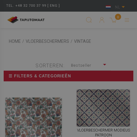
TEL. +48 32 700 37 99 [ ENG ]
NL
0
HOME
/
VLOERBESCHERMERS
/
VINTAGE
SORTEREN:
Bestseller
☰ FILTERS & CATEGORIEËN
VLOERBESCHERMER MODIEUS
PATROON