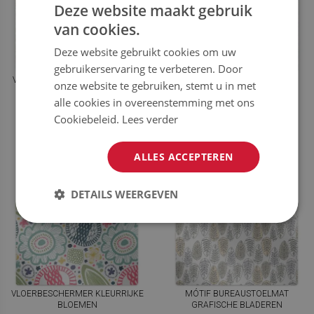
Deze website maakt gebruik
van cookies.
Deze website gebruikt cookies om uw
gebruikerservaring te verbeteren. Door
VLOERBESCHERMER OLIFANTEN
VLOERBESCHERMER KLASSIEK
onze website te gebruiken, stemt u in met
PATROON
alle cookies in overeenstemming met ons
Cookiebeleid.
Lees verder
54.99
54.99
PRIJS:
€
PRIJS:
€
NU KOPEN
NU KOPEN
ALLES ACCEPTEREN
DETAILS WEERGEVEN
VLOERBESCHERMER KLEURRIJKE
MÓTIF BUREAUSTOELMAT
BLOEMEN
GRAFISCHE BLADEREN